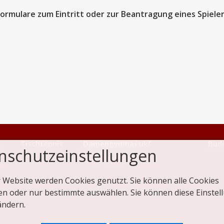
Formulare zum Eintritt oder zur Beantragung eines Spiele
Tischtennis
Damengymnastik/
Bud
nschutzeinstellungen
Rückenschule
n
r Website werden Cookies genutzt. Sie können alle Cookies
en oder nur bestimmte auswählen. Sie können diese Einstel
ändern.