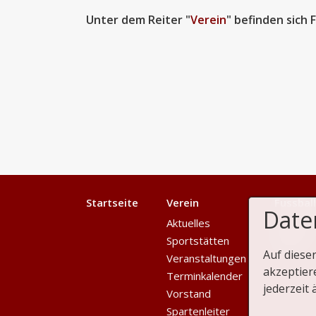
Unter dem Reiter "
Verein
" befinden sich 
Startseite
Verein
Fussball
Date
Aktuelles
Seniore
Sportstätten
Jugend
Auf diese
Veranstaltungen
akzeptier
Terminkalender
jederzeit 
Vorstand
Spartenleiter